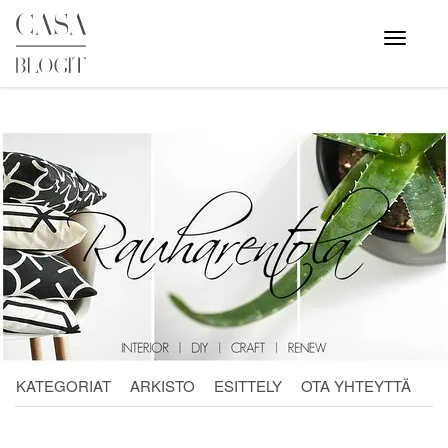
Skip
to
Avaa
valikko
content
KATEGORIAT
ARKISTO
ESITTELY
OTA YHTEYTTÄ