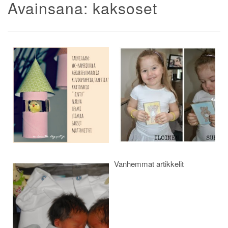
Avainsana:
kaksoset
Artikkelien
selaus
Vanhemmat artikkelit