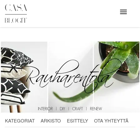
Skip
to
Avaa
valikko
content
KATEGORIAT
ARKISTO
ESITTELY
OTA YHTEYTTÄ