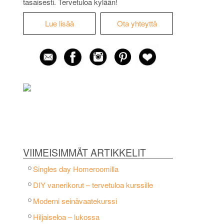
tasaisesti. Tervetuloa kylään!
Lue lisää
Ota yhteyttä
VIIMEISIMMÄT ARTIKKELIT
Singles day Homeroomilla
DIY vanerikorut – tervetuloa kurssille
Moderni seinävaatekurssi
Hiljaiseloa – lukossa