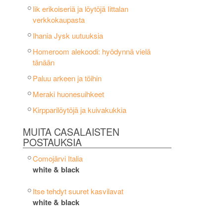
Iik erikoiseriä ja löytöjä Iittalan
verkkokaupasta
Ihania Jysk uutuuksia
Homeroom alekoodi: hyödynnä vielä
tänään
Paluu arkeen ja töihin
Meraki huonesuihkeet
Kirpparilöytöjä ja kuivakukkia
MUITA CASALAISTEN
POSTAUKSIA
Comojärvi Italia
white & black
Itse tehdyt suuret kasvilavat
white & black