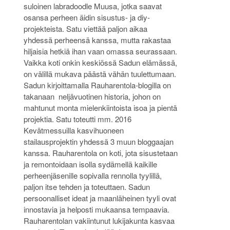
suloinen labradoodle Muusa, jotka saavat
osansa perheen äidin sisustus- ja diy-
projekteista. Satu viettää paljon aikaa
yhdessä perheensä kanssa, mutta rakastaa
hiljaisia hetkiä ihan vaan omassa seurassaan.
Vaikka koti onkin keskiössä Sadun elämässä,
on välillä mukava päästä vähän tuulettumaan.
Sadun kirjoittamalla Rauharentola-blogilla on
takanaan neljävuotinen historia, johon on
mahtunut monta mielenkiintoista isoa ja pientä
projektia. Satu toteutti mm. 2016
Kevätmessuilla kasvihuoneen
stailausprojektin yhdessä 3 muun bloggaajan
kanssa. Rauharentola on koti, jota sisustetaan
ja remontoidaan isolla sydämellä kaikille
perheenjäsenille sopivalla rennolla tyylillä,
paljon itse tehden ja toteuttaen. Sadun
persoonalliset ideat ja maanläheinen tyyli ovat
innostavia ja helposti mukaansa tempaavia.
Rauharentolan vakiintunut lukijakunta kasvaa