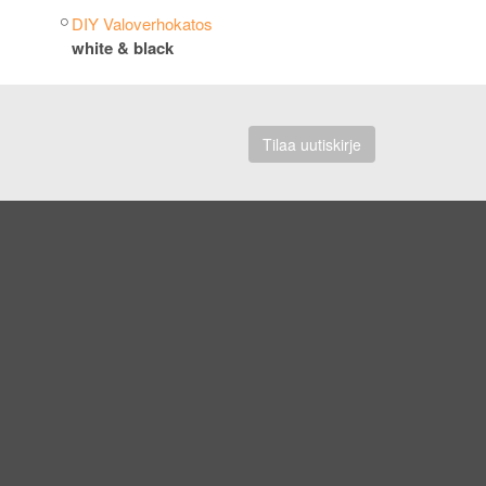
DIY Valoverhokatos
white & black
Tilaa uutiskirje