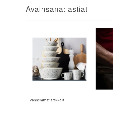
Avainsana:
astiat
Artikkelien
Vanhemmat artikkelit
selaus