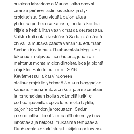
suloinen labradoodle Muusa, jotka saavat
osansa perheen äidin sisustus- ja diy-
projekteista. Satu viettää paljon aikaa
yhdessä perheensä kanssa, mutta rakastaa
hiljaisia hetkiä ihan vaan omassa seurassaan.
Vaikka koti onkin keskiössä Sadun elämässä,
on välillä mukava päästä vähän tuulettumaan.
Sadun kirjoittamalla Rauharentola-blogilla on
takanaan neljävuotinen historia, johon on
mahtunut monta mielenkiintoista isoa ja pientä
projektia. Satu toteutti mm. 2016
Kevätmessuilla kasvihuoneen
stailausprojektin yhdessä 3 muun bloggaajan
kanssa. Rauharentola on koti, jota sisustetaan
ja remontoidaan isolla sydämellä kaikille
perheenjäsenille sopivalla rennolla tyylillä,
paljon itse tehden ja toteuttaen. Sadun
persoonalliset ideat ja maanläheinen tyyli ovat
innostavia ja helposti mukaansa tempaavia.
Rauharentolan vakiintunut lukijakunta kasvaa