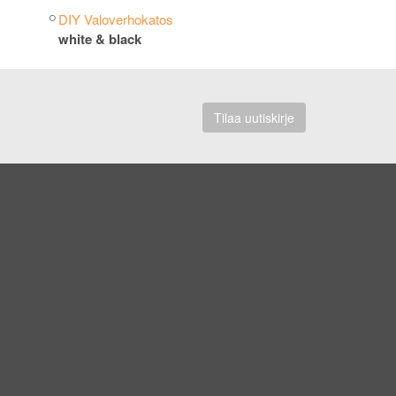
DIY Valoverhokatos
white & black
Tilaa uutiskirje