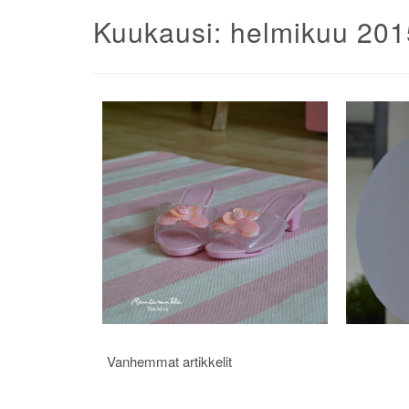
Kuukausi:
helmikuu 201
Artikkelien
Vanhemmat artikkelit
selaus