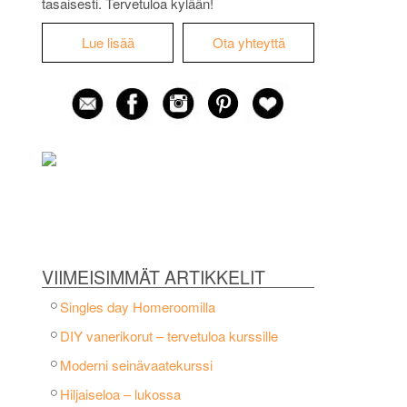
tasaisesti. Tervetuloa kylään!
Lue lisää
Ota yhteyttä
VIIMEISIMMÄT ARTIKKELIT
Singles day Homeroomilla
DIY vanerikorut – tervetuloa kurssille
Moderni seinävaatekurssi
Hiljaiseloa – lukossa