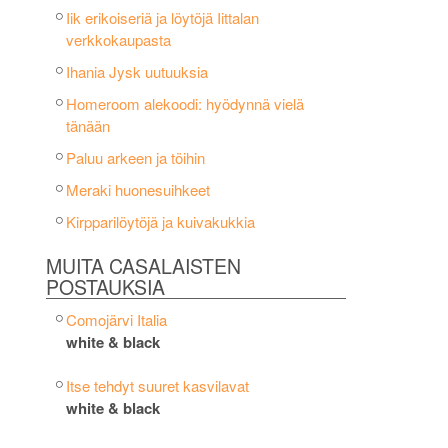
Iik erikoiseriä ja löytöjä Iittalan
verkkokaupasta
Ihania Jysk uutuuksia
Homeroom alekoodi: hyödynnä vielä
tänään
Paluu arkeen ja töihin
Meraki huonesuihkeet
Kirpparilöytöjä ja kuivakukkia
MUITA CASALAISTEN
POSTAUKSIA
Comojärvi Italia
white & black
Itse tehdyt suuret kasvilavat
white & black