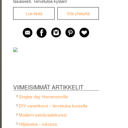
tasaisesti. Tervetuloa kylään!
Lue lisää
Ota yhteyttä
VIIMEISIMMÄT ARTIKKELIT
Singles day Homeroomilla
DIY vanerikorut – tervetuloa kurssille
Moderni seinävaatekurssi
Hiljaiseloa – lukossa