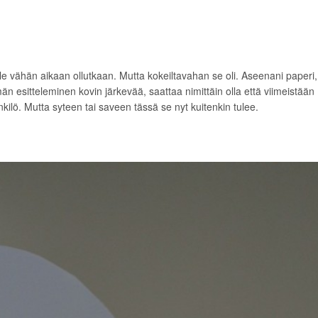
 ole vähän aikaan ollutkaan. Mutta kokeiltavahan se oli. Aseenani paperi,
än esitteleminen kovin järkevää, saattaa nimittäin olla että viimeistään
ilö. Mutta syteen tai saveen tässä se nyt kuitenkin tulee.