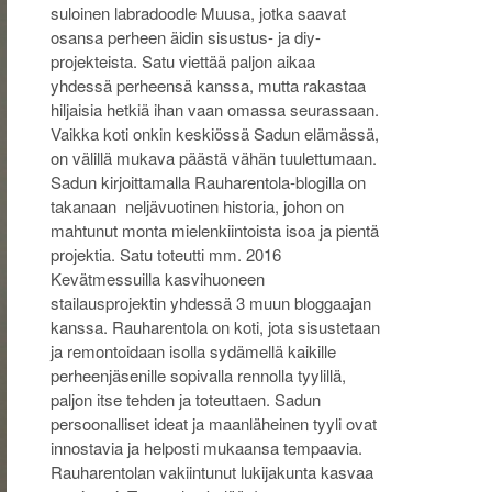
suloinen labradoodle Muusa, jotka saavat
osansa perheen äidin sisustus- ja diy-
projekteista. Satu viettää paljon aikaa
yhdessä perheensä kanssa, mutta rakastaa
hiljaisia hetkiä ihan vaan omassa seurassaan.
Vaikka koti onkin keskiössä Sadun elämässä,
on välillä mukava päästä vähän tuulettumaan.
Sadun kirjoittamalla Rauharentola-blogilla on
takanaan neljävuotinen historia, johon on
mahtunut monta mielenkiintoista isoa ja pientä
projektia. Satu toteutti mm. 2016
Kevätmessuilla kasvihuoneen
stailausprojektin yhdessä 3 muun bloggaajan
kanssa. Rauharentola on koti, jota sisustetaan
ja remontoidaan isolla sydämellä kaikille
perheenjäsenille sopivalla rennolla tyylillä,
paljon itse tehden ja toteuttaen. Sadun
persoonalliset ideat ja maanläheinen tyyli ovat
innostavia ja helposti mukaansa tempaavia.
Rauharentolan vakiintunut lukijakunta kasvaa