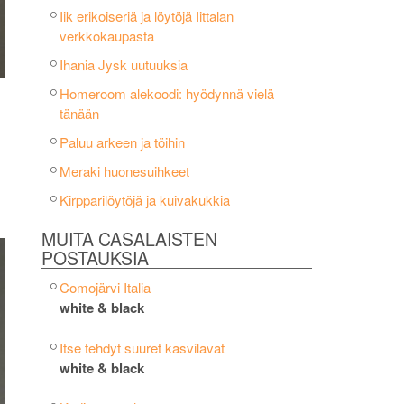
Iik erikoiseriä ja löytöjä Iittalan
verkkokaupasta
Ihania Jysk uutuuksia
Homeroom alekoodi: hyödynnä vielä
tänään
Paluu arkeen ja töihin
Meraki huonesuihkeet
Kirpparilöytöjä ja kuivakukkia
MUITA CASALAISTEN
POSTAUKSIA
Comojärvi Italia
white & black
Itse tehdyt suuret kasvilavat
white & black