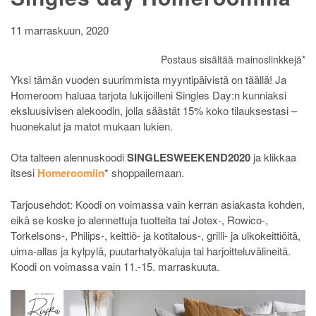
11 marraskuun, 2020
Postaus sisältää mainoslinkkejä*
Yksi tämän vuoden suurimmista myyntipäivistä on täällä! Ja
Homeroom haluaa tarjota lukijoilleni Singles Day:n kunniaksi
eksluusivisen alekoodin, jolla säästät 15% koko tilauksestasi –
huonekalut ja matot mukaan lukien.
Ota talteen alennuskoodi
SINGLESWEEKEND2020
ja klikkaa
itsesi
Homeroomiin
* shoppailemaan.
Tarjousehdot: Koodi on voimassa vain kerran asiakasta kohden,
eikä se koske jo alennettuja tuotteita tai Jotex-, Rowico-,
Torkelsons-, Philips-, keittiö- ja kotitalous-, grilli- ja ulkokeittiöitä,
uima-allas ja kylpylä, puutarhatyökaluja tai harjoitteluvälineitä.
Koodi on voimassa vain 11.-15. marraskuuta.