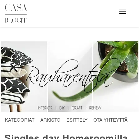
Skip
to
Avaa
valikko
content
KATEGORIAT
ARKISTO
ESITTELY
OTA YHTEYTTÄ
Singles day Homeroomilla