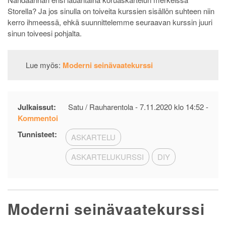
Storella? Ja jos sinulla on toiveita kurssien sisällön suhteen niin
kerro ihmeessä, ehkä suunnittelemme seuraavan kurssin juuri
sinun toiveesi pohjalta.
Lue myös:
Moderni seinävaatekurssi
Julkaissut:
Satu / Rauharentola -
7.11.2020 klo 14:52
-
on
Kommentoi
DIY
Tunnisteet:
ASKARTELU
vanerikorut
–
ASKARTELUKURSSI
DIY
tervetuloa
kurssille
Moderni seinävaatekurssi