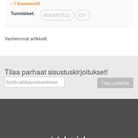
artikkeliin
-
1 kommentti
Moderni
Tunnisteet:
ASKARTELU
DIY
seinävaatekurssi
Artikkelien
Vanhemmat artikkelit
selaus
Tilaa parhaat sisustuskirjoitukset!
Tilaa uutiskirje