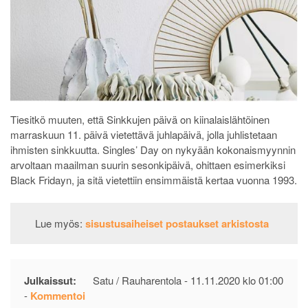
Tiesitkö muuten, että Sinkkujen päivä on kiinalaislähtöinen
marraskuun 11. päivä vietettävä juhlapäivä, jolla juhlistetaan
ihmisten sinkkuutta. Singles’ Day on nykyään kokonaismyynnin
arvoltaan maailman suurin sesonkipäivä, ohittaen esimerkiksi
Black Fridayn, ja sitä vietettiin ensimmäistä kertaa vuonna 1993.
Lue myös:
sisustusaiheiset postaukset arkistosta
Julkaissut:
Satu / Rauharentola -
11.11.2020 klo 01:00
on
-
Kommentoi