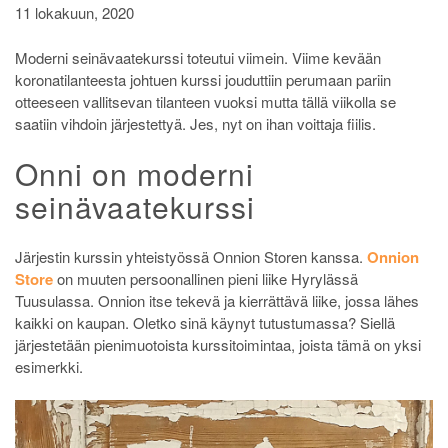
11 lokakuun, 2020
Moderni seinävaatekurssi toteutui viimein. Viime kevään
koronatilanteesta johtuen kurssi jouduttiin perumaan pariin
otteeseen vallitsevan tilanteen vuoksi mutta tällä viikolla se
saatiin vihdoin järjestettyä. Jes, nyt on ihan voittaja fiilis.
Onni on moderni
seinävaatekurssi
Järjestin kurssin yhteistyössä Onnion Storen kanssa.
Onnion
Store
on muuten persoonallinen pieni liike Hyrylässä
Tuusulassa. Onnion itse tekevä ja kierrättävä liike, jossa lähes
kaikki on kaupan. Oletko sinä käynyt tutustumassa? Siellä
järjestetään pienimuotoista kurssitoimintaa, joista tämä on yksi
esimerkki.