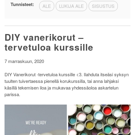
Singles
Tunnisteet:
ALE
LUKIJA ALE
SISUSTUS
day
Homeroomilla
DIY vanerikorut –
tervetuloa kurssille
7 marraskuun, 2020
DIY Vanerikorut -tervetuloa kurssille <3. Ilahduta itseäsi syksyn
tuulten tuivertaessa pienellä korukurssilla, tai anna lahjaksi
käsillä tekemisen iloa ja mukavaa yhdessäoloa askartelun
parissa.