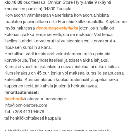
klo.10.00
osoitteessa: Onnion Store Hyryläntie 9 (käynti
kauppatien puolelta) 04300 Tuusula.
Korvakorut valmistetaan vanerisista korvakoruaihioista
maalaten ja pinnoittaen niitä Frenchic kalkkimaaleilla. Käytämme
myös halutessa
decoupage-tekniikka
joten jos sinulla on
kotonasi vaikka lempi servetti, ota se mukaan! Voit tehdä
itsellesi kahdet korvakorut tai vaihtoehtoisesti korvakorut +
riipuksen kurssin aikana.
Herkulliset värit inspiroivat valmistamaan mitä upeimpia
korvakoruja. Tee yhdet itsellesi ja toiset vaikka lahjaksi.
Kurssi ei vaadi minkäänlaista esivalmistelua tai erikoistaitoja.
Kurssimaksu on 45 eur, jonka voi maksaa kurssille saapuessa
käteisellä. Kurssimaksuun kuuluu materiaalit ja opetus sekä
kupponen teetä tai kahvia ja pientä herkuteltavaa.
Ilmoittautumiset:
facebook
/instagram messenger
info@onnionstore.com
Tel. +358 413194579
tai henkilökohtaisesti kaupalla
Nähdäänhän ensi lauantaina koruaskartelun merkeissä