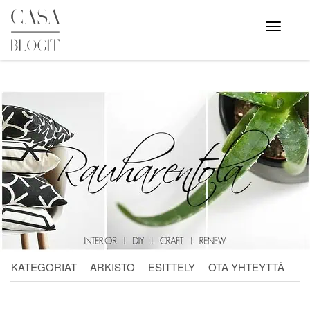
Skip
to
Avaa
valikko
content
KATEGORIAT
ARKISTO
ESITTELY
OTA YHTEYTTÄ