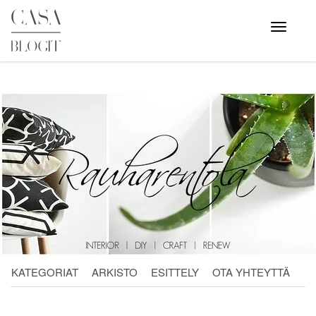
Skip
to
Avaa
valikko
content
KATEGORIAT
ARKISTO
ESITTELY
OTA YHTEYTTÄ