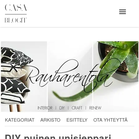
Skip
to
Avaa
valikko
content
KATEGORIAT
ARKISTO
ESITTELY
OTA YHTEYTTÄ
DIY puinen unisieppari