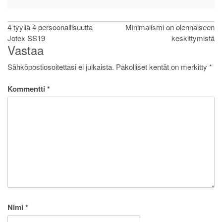
Artikkelien
4 tyyliä 4 persoonallisuutta
Minimalismi on olennaiseen
Jotex SS19
keskittymistä
selaus
Vastaa
Sähköpostiosoitettasi ei julkaista.
Pakolliset kentät on merkitty
*
Kommentti
*
Nimi
*