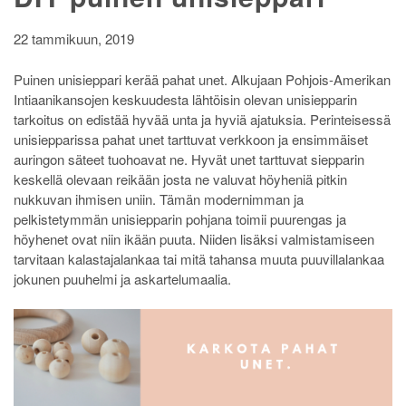
22 tammikuun, 2019
Puinen unisieppari kerää pahat unet. Alkujaan Pohjois-Amerikan
Intiaanikansojen keskuudesta lähtöisin olevan unisiepparin
tarkoitus on edistää hyvää unta ja hyviä ajatuksia. Perinteisessä
unisiepparissa pahat unet tarttuvat verkkoon ja ensimmäiset
auringon säteet tuohoavat ne. Hyvät unet tarttuvat siepparin
keskellä olevaan reikään josta ne valuvat höyheniä pitkin
nukkuvan ihmisen uniin. Tämän modernimman ja
pelkistetymmän unisiepparin pohjana toimii puurengas ja
höyhenet ovat niin ikään puuta. Niiden lisäksi valmistamiseen
tarvitaan kalastajalankaa tai mitä tahansa muuta puuvillalankaa
jokunen puuhelmi ja askartelumaalia.