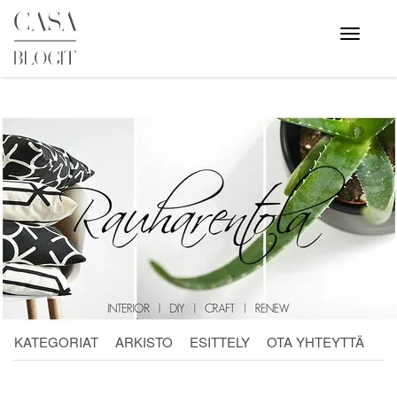
Skip
to
Avaa
valikko
content
KATEGORIAT
ARKISTO
ESITTELY
OTA YHTEYTTÄ