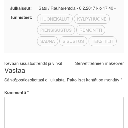
Julkaissut:
Satu / Rauharentola -
8.2.2017 klo 17:40
-
Tunnisteet:
HUONEKALUT
KYLPYHUONE
PIENSISUSTUS
REMONTTI
SAUNA
SISUSTUS
TEKSTIILIT
Artikkelien
Kevään sisustustrendit ja vinkit
Servettitelineen makeover
Vastaa
selaus
Sähköpostiosoitettasi ei julkaista.
Pakolliset kentät on merkitty
*
Kommentti
*