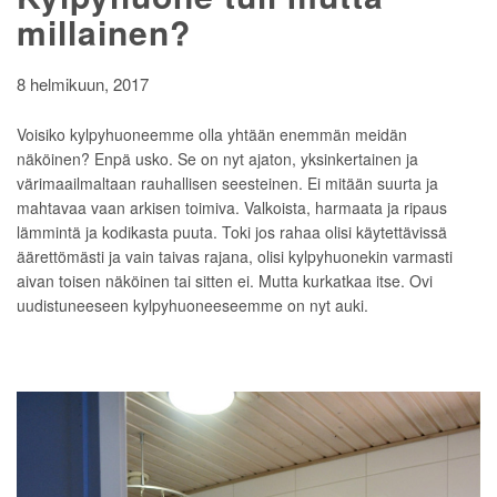
millainen?
8 helmikuun, 2017
Voisiko kylpyhuoneemme olla yhtään enemmän meidän
näköinen? Enpä usko. Se on nyt ajaton, yksinkertainen ja
värimaailmaltaan rauhallisen seesteinen. Ei mitään suurta ja
mahtavaa vaan arkisen toimiva. Valkoista, harmaata ja ripaus
lämmintä ja kodikasta puuta. Toki jos rahaa olisi käytettävissä
äärettömästi ja vain taivas rajana, olisi kylpyhuonekin varmasti
aivan toisen näköinen tai sitten ei. Mutta kurkatkaa itse. Ovi
uudistuneeseen kylpyhuoneeseemme on nyt auki.