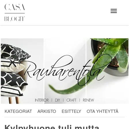
Skip
to
Avaa
valikko
content
KATEGORIAT
ARKISTO
ESITTELY
OTA YHTEYTTÄ
Kylpyhuone tuli mutta