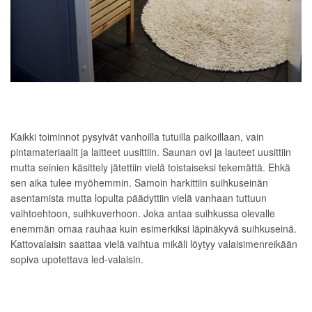
Kaikki toiminnot pysyivät vanhoilla tutuilla paikoillaan, vain
pintamateriaalit ja laitteet uusittiin. Saunan ovi ja lauteet uusittiin
mutta seinien käsittely jätettiin vielä toistaiseksi tekemättä. Ehkä
sen aika tulee myöhemmin. Samoin harkittiin suihkuseinän
asentamista mutta lopulta päädyttiin vielä vanhaan tuttuun
vaihtoehtoon, suihkuverhoon. Joka antaa suihkussa olevalle
enemmän omaa rauhaa kuin esimerkiksi läpinäkyvä suihkuseinä.
Kattovalaisin saattaa vielä vaihtua mikäli löytyy valaisimenreikään
sopiva upotettava led-valaisin.