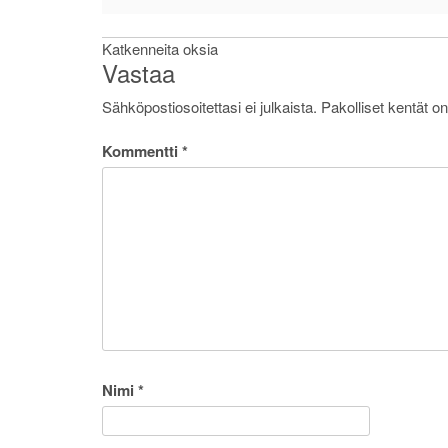
Artikkelien
Katkenneita oksia
Vastaa
selaus
Sähköpostiosoitettasi ei julkaista.
Pakolliset kentät o
Kommentti
*
Nimi
*