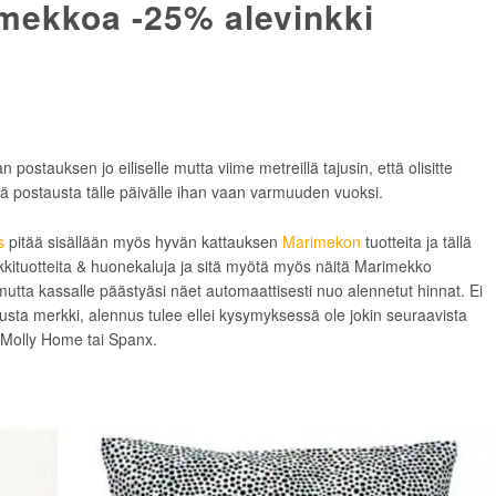
imekkoa -25% alevinkki
stauksen jo eiliselle mutta viime metreillä tajusin, että olisitte
irtää postausta tälle päivälle ihan vaan varmuuden vuoksi.
s
pitää sisällään myös hyvän kattauksen
Marimekon
tuotteita ja tällä
ituotteita & huonekaluja ja sitä myötä myös näitä Marimekko
utta kassalle päästyäsi näet automaattisesti nuo alennetut hinnat. Ei
nusta merkki, alennus tulee ellei kysymyksessä ole jokin seuraavista
Molly Home tai Spanx.