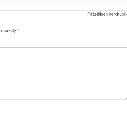
Pääsiäisen herkkupiil
n merkitty
*