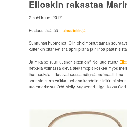
Elloskin rakastaa Mar
2 huhtikuun, 2017
Postaus sisältää
mainoslinkkejä
.
Sunnuntai huomenet. Olin ohjelmoinut tämän seuraavan po
kuitenkin pitäneet sitä aprillipilana ja niinpä päätin si
Ja mikä se suuri uutinen sitten on? No, uudistunut
Ello
hetkellä voimassa oleva alekamppis koskee myös merkk
ihannuuksia. Tilausvaiheessa näkyvät normaalihinnat m
kannata surra vaikka tuotteen kohdalla olisikin ei alen
tuotemerkeistä Odd Molly, Vagabond, Ugg, Kavat,Odd 