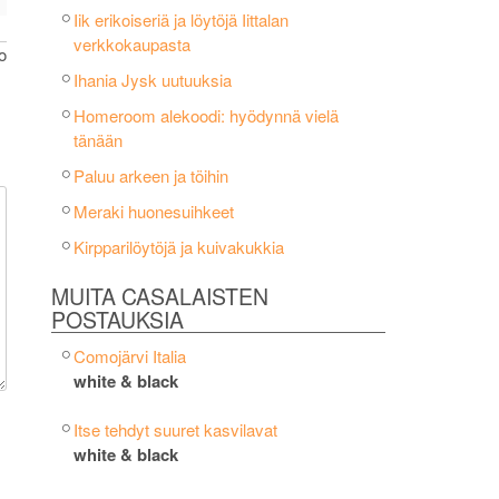
Iik erikoiseriä ja löytöjä Iittalan
verkkokaupasta
o
Ihania Jysk uutuuksia
Homeroom alekoodi: hyödynnä vielä
tänään
Paluu arkeen ja töihin
Meraki huonesuihkeet
Kirpparilöytöjä ja kuivakukkia
MUITA CASALAISTEN
POSTAUKSIA
Comojärvi Italia
white & black
Itse tehdyt suuret kasvilavat
white & black