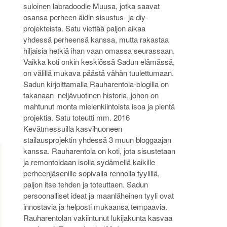
suloinen labradoodle Muusa, jotka saavat
osansa perheen äidin sisustus- ja diy-
projekteista. Satu viettää paljon aikaa
yhdessä perheensä kanssa, mutta rakastaa
hiljaisia hetkiä ihan vaan omassa seurassaan.
Vaikka koti onkin keskiössä Sadun elämässä,
on välillä mukava päästä vähän tuulettumaan.
Sadun kirjoittamalla Rauharentola-blogilla on
takanaan neljävuotinen historia, johon on
mahtunut monta mielenkiintoista isoa ja pientä
projektia. Satu toteutti mm. 2016
Kevätmessuilla kasvihuoneen
stailausprojektin yhdessä 3 muun bloggaajan
kanssa. Rauharentola on koti, jota sisustetaan
ja remontoidaan isolla sydämellä kaikille
perheenjäsenille sopivalla rennolla tyylillä,
paljon itse tehden ja toteuttaen. Sadun
persoonalliset ideat ja maanläheinen tyyli ovat
innostavia ja helposti mukaansa tempaavia.
Rauharentolan vakiintunut lukijakunta kasvaa