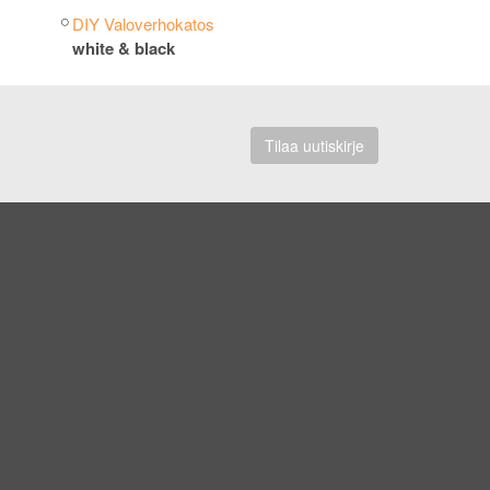
DIY Valoverhokatos
white & black
Tilaa uutiskirje