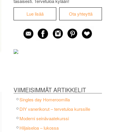
tasaisesti. Tervetuloa kylään!
Lue lisää
Ota yhteyttä
VIIMEISIMMÄT ARTIKKELIT
Singles day Homeroomilla
DIY vanerikorut – tervetuloa kurssille
Moderni seinävaatekurssi
Hiljaiseloa – lukossa