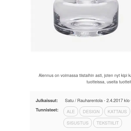
Alennus on voimassa tiistaihin asti, joten nyt ki
tuotteissa, useita tuott
Julkaissut:
Satu / Rauharentola -
2.4.2017 klo
Tunnisteet:
ALE
DESIGN
KATTAUS
SISUSTUS
TEKSTIILIT