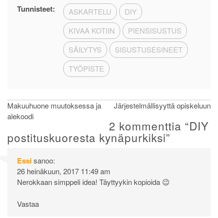
Tunnisteet:
ASKARTELU
DIY
KIVAA KOTIIN
PIENSISUSTUS
SÄILYTYS
SISUSTUSESINEET
TYÖPISTE
Artikkelien
Makuuhuone muutoksessa ja
Järjestelmällisyyttä opiskeluun
alekoodi
selaus
2 kommenttia “
DIY
postituskuoresta kynäpurkiksi
”
Essi
sanoo:
26 heinäkuun, 2017 11:49 am
Nerokkaan simppeli idea! Täyttyykin kopioida 😉
Vastaa