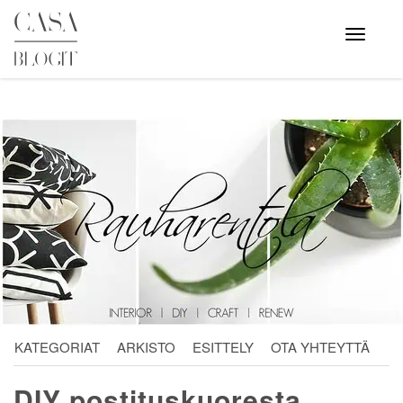
Skip
to
Avaa
valikko
content
KATEGORIAT
ARKISTO
ESITTELY
OTA YHTEYTTÄ
DIY postituskuoresta