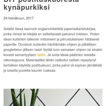
kynäpurkiksi
24 heinäkuun, 2017
Selailin tässä taannoin englanninkielistä paperiaskartelukirjaa,
jonka nimeä tai tekijää en valitettavasti painanut mieleen. Yhden
idean kuitenkin tallensin mittoineen ja piirrustuksineen hätäisesti
paperille. Onnistuin kuitenkin hävittämään ohjeen ja pitkällisen
googlettelun jälkeen taisin löytää tuon samaisen ohjeen tai ainakin
kovasti samantyylisen
täältä
. Ja tuota ideaa päätinkin testailla
viikonloppuna. Materiaaliksi tähän valikoitui osittain repeytynyt
kertalleen käytetty postituskuori, jonka pahvi oli sopivan jämäkkää
ja toiselta puolelta kauniin ruskeaa.