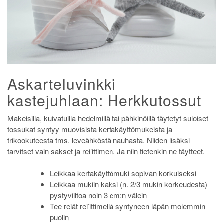
Askarteluvinkki
kastejuhlaan: Herkkutossut
Makeisilla, kuivatuilla hedelmillä tai pähkinöillä täytetyt suloiset
tossukat syntyy muovisista kertakäyttömukeista ja
trikookuteesta tms. leveähköstä nauhasta. Niiden lisäksi
tarvitset vain sakset ja rei’ittimen. Ja niin tietenkin ne täytteet.
Leikkaa kertakäyttömuki sopivan korkuiseksi
Leikkaa mukiin kaksi (n. 2/3 mukin korkeudesta)
pystyviiltoa noin 3 cm:n välein
Tee reiät rei’ittimellä syntyneen läpän molemmin
puolin