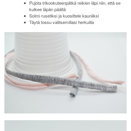
Pujota trikookuteenpätkä reikien läpi niin, että se
kulkee läpän päältä
Solmi rusetiksi ja kuosittele kauniiksi
Täytä tossu valitsemillasi herkuilla