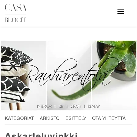
Skip
to
Avaa
valikko
content
KATEGORIAT
ARKISTO
ESITTELY
OTA YHTEYTTÄ
Askarteluvinkki