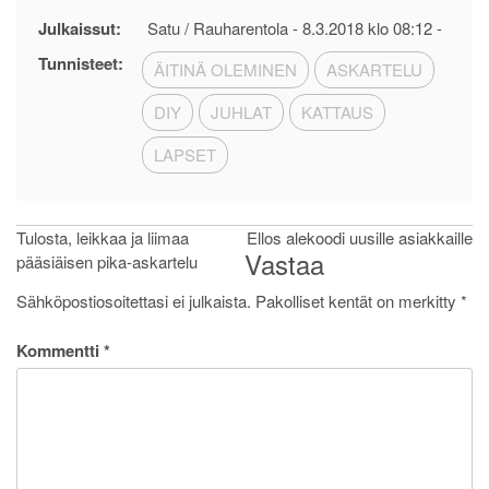
Julkaissut:
Satu / Rauharentola -
8.3.2018 klo 08:12
-
Tunnisteet:
ÄITINÄ OLEMINEN
ASKARTELU
DIY
JUHLAT
KATTAUS
LAPSET
Artikkelien
Tulosta, leikkaa ja liimaa
Ellos alekoodi uusille asiakkaille
Vastaa
pääsiäisen pika-askartelu
selaus
Sähköpostiosoitettasi ei julkaista.
Pakolliset kentät on merkitty
*
Kommentti
*