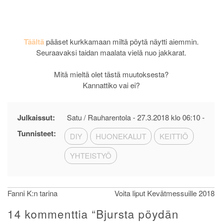
Täältä
pääset kurkkamaan miltä pöytä näytti aiemmin.
Seuraavaksi taidan maalata vielä nuo jakkarat.
Mitä mieltä olet tästä muutoksesta?
Kannattiko vai ei?
Julkaissut:
Satu / Rauharentola -
27.3.2018 klo 06:10
-
Tunnisteet:
DIY
HUONEKALUT
KEITTIÖ
YHTEISTYÖ
Artikkelien
Fanni K:n tarina
Voita liput Kevätmessuille 2018
selaus
14 kommenttia “
Bjursta pöydän