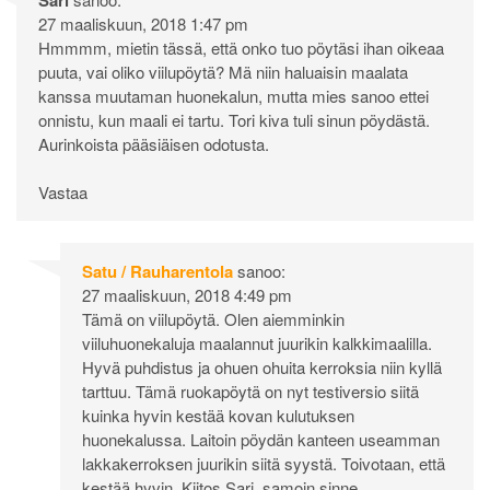
27 maaliskuun, 2018 1:47 pm
Hmmmm, mietin tässä, että onko tuo pöytäsi ihan oikeaa
puuta, vai oliko viilupöytä? Mä niin haluaisin maalata
kanssa muutaman huonekalun, mutta mies sanoo ettei
onnistu, kun maali ei tartu. Tori kiva tuli sinun pöydästä.
Aurinkoista pääsiäisen odotusta.
Vastaa
Satu / Rauharentola
sanoo:
27 maaliskuun, 2018 4:49 pm
Tämä on viilupöytä. Olen aiemminkin
viiluhuonekaluja maalannut juurikin kalkkimaalilla.
Hyvä puhdistus ja ohuen ohuita kerroksia niin kyllä
tarttuu. Tämä ruokapöytä on nyt testiversio siitä
kuinka hyvin kestää kovan kulutuksen
huonekalussa. Laitoin pöydän kanteen useamman
lakkakerroksen juurikin siitä syystä. Toivotaan, että
kestää hyvin. Kiitos Sari, samoin sinne.