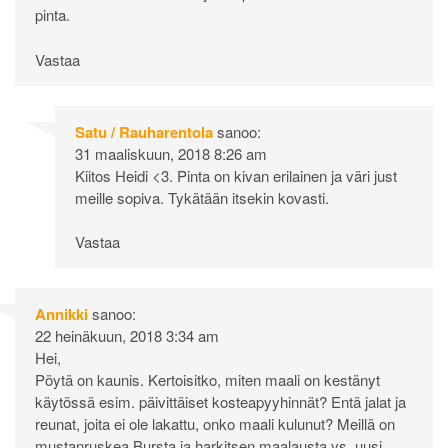
pinta.
Vastaa
Satu / Rauharentola
sanoo:
31 maaliskuun, 2018 8:26 am
Kiitos Heidi <3. Pinta on kivan erilainen ja väri just
meille sopiva. Tykätään itsekin kovasti.
Vastaa
Annikki
sanoo:
22 heinäkuun, 2018 3:34 am
Hei,
Pöytä on kaunis. Kertoisitko, miten maali on kestänyt
käytössä esim. päivittäiset kosteapyyhinnät? Entä jalat ja
reunat, joita ei ole lakattu, onko maali kulunut? Meillä on
mustanruskea Bursta ja harkitsen maalausta vs. uusi