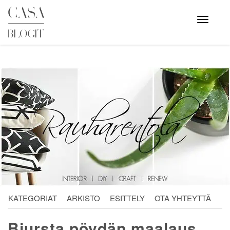
Skip
to
Avaa
valikko
content
KATEGORIAT
ARKISTO
ESITTELY
OTA YHTEYTTÄ
Bjursta pöydän maalaus