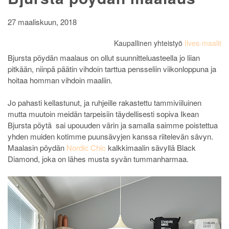
27 maaliskuun, 2018
Kaupallinen yhteistyö
Ilves-maalit
Bjursta pöydän maalaus on ollut suunnitteluasteella jo liian
pitkään, niinpä päätin vihdoin tarttua pensseliin viikonloppuna ja
hoitaa homman vihdoin maaliin.
Jo pahasti kellastunut, ja ruhjeille rakastettu tammiviiluinen
mutta muutoin meidän tarpeisiin täydellisesti sopiva Ikean
Bjursta pöytä sai upouuden värin ja samalla saimme poistettua
yhden muiden kotimme puunsävyjen kanssa riitelevän sävyn.
Maalasin pöydän
Nordic Chic
kalkkimaalin sävyllä Black
Diamond, joka on lähes musta syvän tummanharmaa.