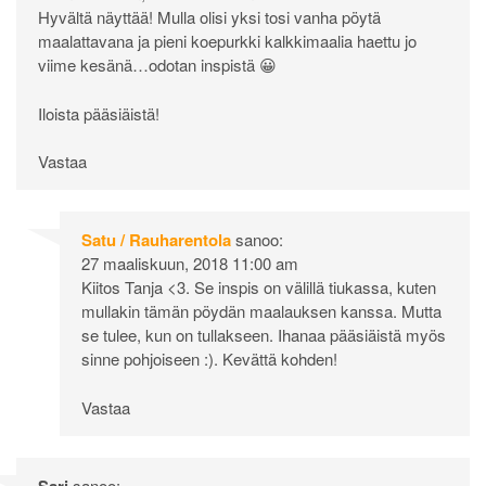
Hyvältä näyttää! Mulla olisi yksi tosi vanha pöytä
maalattavana ja pieni koepurkki kalkkimaalia haettu jo
viime kesänä…odotan inspistä 😀
Iloista pääsiäistä!
Vastaa
Satu / Rauharentola
sanoo:
27 maaliskuun, 2018 11:00 am
Kiitos Tanja <3. Se inspis on välillä tiukassa, kuten
mullakin tämän pöydän maalauksen kanssa. Mutta
se tulee, kun on tullakseen. Ihanaa pääsiäistä myös
sinne pohjoiseen :). Kevättä kohden!
Vastaa
Sari
sanoo: