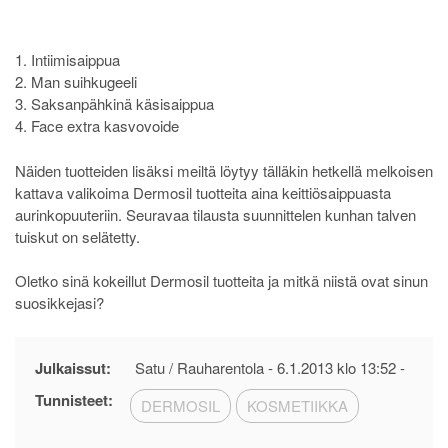
1. Intiimisaippua
2. Man suihkugeeli
3. Saksanpähkinä käsisaippua
4. Face extra kasvovoide
Näiden tuotteiden lisäksi meiltä löytyy tälläkin hetkellä melkoisen
kattava valikoima Dermosil tuotteita aina keittiösaippuasta
aurinkopuuteriin. Seuravaa tilausta suunnittelen kunhan talven
tuiskut on selätetty.
Oletko sinä kokeillut Dermosil tuotteita ja mitkä niistä ovat sinun
suosikkejasi?
Julkaissut:
Satu / Rauharentola -
6.1.2013 klo 13:52
-
Tunnisteet:
DERMOSIL
KOSMETIIKKA