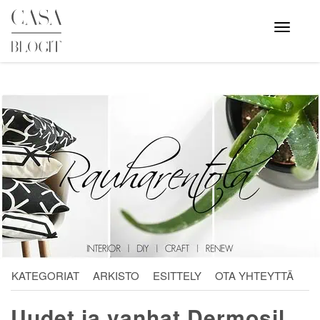
Skip
to
Avaa
valikko
content
KATEGORIAT
ARKISTO
ESITTELY
OTA YHTEYTTÄ
Uudet ja vanhat Dermosil