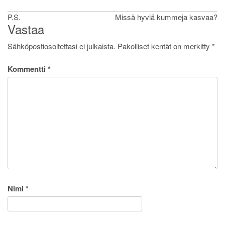
Artikkelien
P.S.
Missä hyviä kummeja kasvaa?
Vastaa
selaus
Sähköpostiosoitettasi ei julkaista.
Pakolliset kentät on merkitty
*
Kommentti
*
Nimi
*