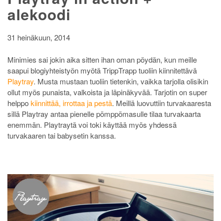
alekoodi
31 heinäkuun, 2014
Minimies sai jokin aika sitten ihan oman pöydän, kun meille
saapui blogiyhteistyön myötä TrippTrapp tuoliin kiinnitettävä
Playtray
. Musta mustaan tuoliin tietenkin, vaikka tarjolla olisikin
ollut myös punaista, valkoista ja läpinäkyvää. Tarjotin on super
helppo
kiinnittää, irrottaa ja pestä
. Meillä luovuttiin turvakaaresta
sillä Playtray antaa pienelle pömppömasulle tilaa turvakaarta
enemmän. Playtraytä voi toki käyttää myös yhdessä
turvakaaren tai babysetin kanssa.