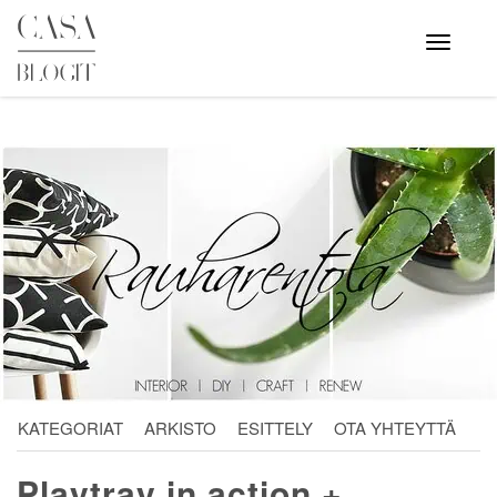
Skip
to
Avaa
valikko
content
KATEGORIAT
ARKISTO
ESITTELY
OTA YHTEYTTÄ
Playtray in action +