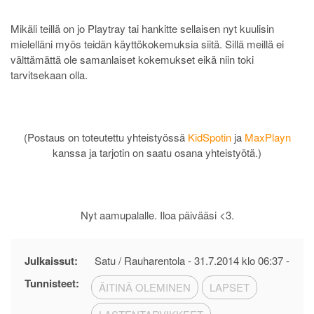
Mikäli teillä on jo Playtray tai hankitte sellaisen nyt kuulisin
mielelläni myös teidän käyttökokemuksia siitä. Sillä meillä ei
välttämättä ole samanlaiset kokemukset eikä niin toki
tarvitsekaan olla.
(Postaus on toteutettu yhteistyössä
KidSpotin
ja
MaxPlayn
kanssa ja tarjotin on saatu osana yhteistyötä.)
Nyt aamupalalle. Iloa päivääsi <3.
Julkaissut:
Satu / Rauharentola -
31.7.2014 klo 06:37
-
Tunnisteet:
ÄITINÄ OLEMINEN
LAPSET