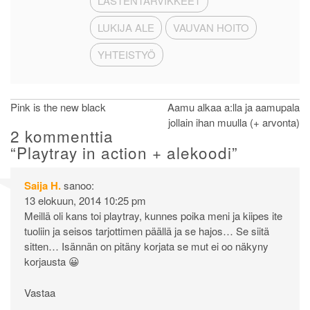
LASTENTARVIKKEET
LUKIJA ALE
VAUVAN HOITO
YHTEISTYÖ
Artikkelien
Pink is the new black
Aamu alkaa a:lla ja aamupala
jollain ihan muulla (+ arvonta)
selaus
2 kommenttia
“
Playtray in action + alekoodi
”
Saija H.
sanoo:
13 elokuun, 2014 10:25 pm
Meillä oli kans toi playtray, kunnes poika meni ja kiipes ite
tuoliin ja seisos tarjottimen päällä ja se hajos… Se siitä
sitten… Isännän on pitäny korjata se mut ei oo näkyny
korjausta 😀
Vastaa