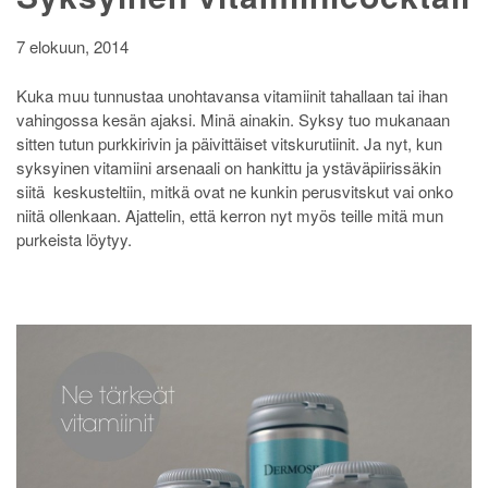
7 elokuun, 2014
Kuka muu tunnustaa unohtavansa vitamiinit tahallaan tai ihan
vahingossa kesän ajaksi. Minä ainakin. Syksy tuo mukanaan
sitten tutun purkkirivin ja päivittäiset vitskurutiinit. Ja nyt, kun
syksyinen vitamiini arsenaali on hankittu ja ystäväpiirissäkin
siitä keskusteltiin, mitkä ovat ne kunkin perusvitskut vai onko
niitä ollenkaan. Ajattelin, että kerron nyt myös teille mitä mun
purkeista löytyy.