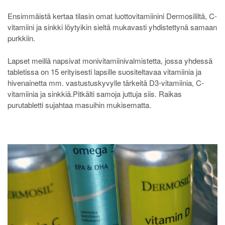
Ensimmäistä kertaa tilasin omat luottovitamiinini Dermosililtä, C-
vitamiini ja sinkki löytyikin sieltä mukavasti yhdistettynä samaan
purkkiin.
Lapset meillä napsivat monivitamiinivalmistetta, jossa yhdessä
tabletissa on 15 erityisesti lapsille suositeltavaa vitamiinia ja
hivenainetta mm. vastustuskyvylle tärkeitä D3-vitamiinia, C-
vitamiinia ja sinkkiä.Pitkälti samoja juttuja siis. Raikas
purutabletti sujahtaa masuihin mukisematta.