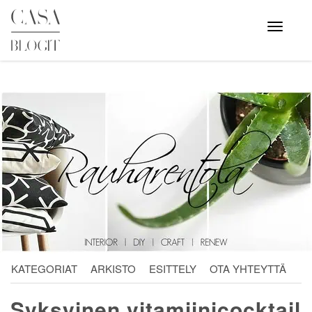
Skip
to
Avaa
valikko
content
KATEGORIAT
ARKISTO
ESITTELY
OTA YHTEYTTÄ
Syksyinen vitamiinicocktail