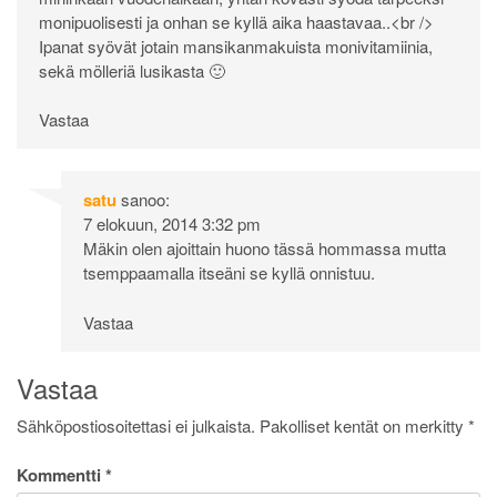
monipuolisesti ja onhan se kyllä aika haastavaa..<br />
Ipanat syövät jotain mansikanmakuista monivitamiinia,
sekä mölleriä lusikasta 🙂
Vastaa
satu
sanoo:
7 elokuun, 2014 3:32 pm
Mäkin olen ajoittain huono tässä hommassa mutta
tsemppaamalla itseäni se kyllä onnistuu.
Vastaa
Vastaa
Sähköpostiosoitettasi ei julkaista.
Pakolliset kentät on merkitty
*
Kommentti
*