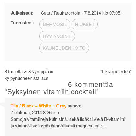
Julkaissut:
Satu / Rauharentola -
7.8.2014 klo 07:05
-
Tunnisteet:
DERMOSIL
HIUKSET
HYVINVOINTI
KAUNEUDENHOITO
Artikkelien
8 tuotetta & 8 kymppiä =
”Likkojenlenkki”
kylpyhuoneen stailaus
selaus
6 kommenttia
“
Syksyinen vitamiinicocktail
”
Tiia / Black + White = Grey
sanoo:
7 elokuun, 2014 8:26 am
Samoja vitamiineja kuin sinä, sekä lisäksi vielä B-vitamiini
ja säännöllisen epäsäännöllisesti magnesium : ).