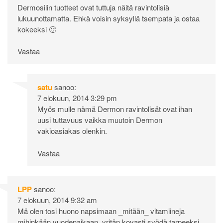
Dermosilin tuotteet ovat tuttuja näitä ravintolisiä
lukuunottamatta. Ehkä voisin syksyllä tsempata ja ostaa
kokeeksi 🙂
Vastaa
satu
sanoo:
7 elokuun, 2014 3:29 pm
Myös mulle nämä Dermon ravintolisät ovat ihan
uusi tuttavuus vaikka muutoin Dermon
vakioasiakas olenkin.
Vastaa
LPP
sanoo:
7 elokuun, 2014 9:32 am
Mä olen tosi huono napsimaan _mitään_ vitamiineja
mihinkään vuodenaikaan, yritän kovasti syödä tarpeeksi